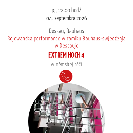
pj, 22.00 hodź
04. septembra 2026
Dessau, Bauhaus
Rejowanska performance w ramiku Bauhaus-swjedźenja
w Dessauje
EXTREM HOCH 4
w němskej rěči