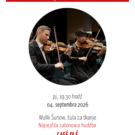
pj, 19.30 hodź
04. septembra 2026
Wulki Šunow, šula za tkanje
Najrejńša salonowa hudźba
CAFÉ OLÉ