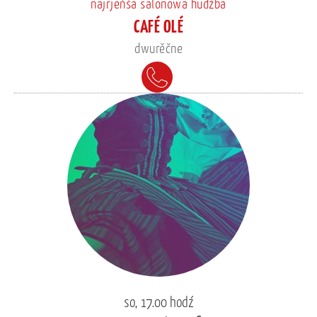
najrjeńša salonowa hudźba
CAFÉ OLÉ
dwurěčne
so, 17.00 hodź