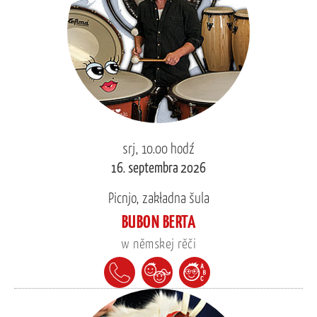
srj, 10.00 hodź
16. septembra 2026
Picnjo, zakładna šula
BUBON BERTA
w němskej rěči