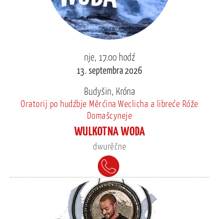
nje, 17.00 hodź
13. septembra 2026
Budyšin, Króna
Oratorij po hudźbje Měrćina Weclicha a libreće Róže
Domašcyneje
WULKOTNA WODA
dwurěčne