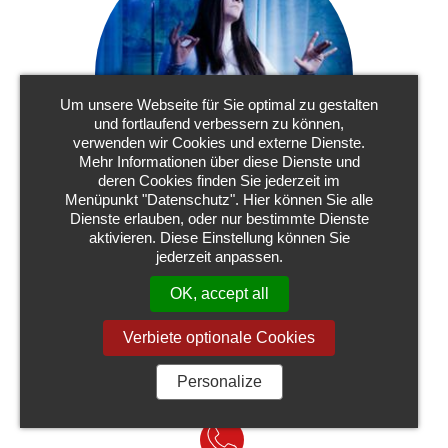
Um unsere Webseite für Sie optimal zu gestalten
und fortlaufend verbessern zu können,
verwenden wir Cookies und externe Dienste.
Mehr Informationen über diese Dienste und
deren Cookies finden Sie jederzeit im
Menüpunkt "Datenschutz". Hier können Sie alle
Dienste erlauben, oder nur bestimmte Dienste
aktivieren. Diese Einstellung können Sie
štw, 19.30 hodź
jederzeit anpassen.
08. oktobra 2026
OK, accept all
Budyšin, Němsko-serbske ludowe dźiwadło
Sinfonijowy koncert z thereministku Carolinu Eyckec
Verbiete optionale Cookies
NJEWIDŹOMNY HŁÓS
Personalize
dwurěčne