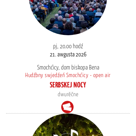
pj, 20.00 hodź
21. awgusta 2026
Smochćicy, dom biskopa Bena
Hudźbny swjedźeń Smochćicy - open air
SERBSKEJ NOCY
dwurěčne