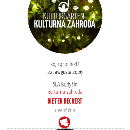
so, 19.30 hodź
22. awgusta 2026
SLA Budyšin
kulturna zahroda
DIETER BECKERT
dwurěčne