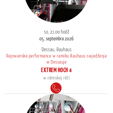
so, 21.00 hodź
05. septembra 2026
Dessau, Bauhaus
Rejowanska performance w ramiku Bauhaus-swjedźenja
w Dessauje
EXTREM HOCH 4
w němskej rěči