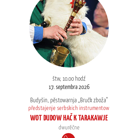
štw, 10.00 hodź
17. septembra 2026
Budyšin, pěstowarnja „Bručk zboža"
předstajenje serbskich instrumentow
WOT DUDOW HAČ K TARAKAWJE
dwurěčne