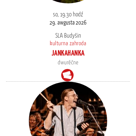
so, 19.30 hodź
29. awgusta 2026
SLA Budyšin
kulturna zahroda
JANKAHANKA
dwurěčne