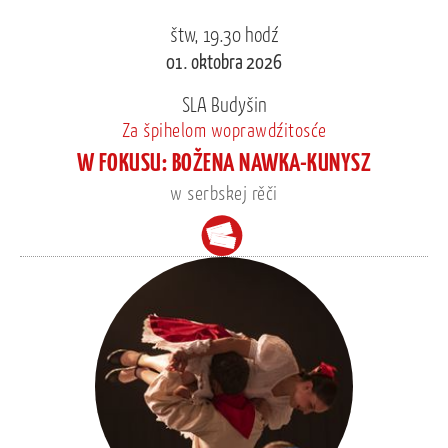
štw, 19.30 hodź
01. oktobra 2026
SLA Budyšin
Za špihelom woprawdźitosće
W FOKUSU: BOŽENA NAWKA-KUNYSZ
w serbskej rěči