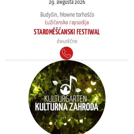
29. awgusta 2026
Budyšin, hłowne torhošćo
Łužičanska rapsodija
STAROMĚŠĆANSKI FESTIWAL
dwurěčne