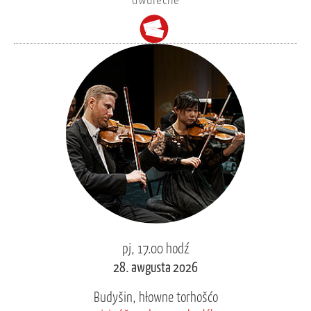
dwurěčne
pj, 17.00 hodź
28. awgusta 2026
Budyšin, hłowne torhošćo