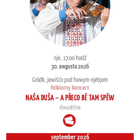
nje, 17.00 hodź
30. awgusta 2026
Gródk, jewišćo pod howym njebjom
folklorny koncert
NAŠA DUŠA – A PŘECO BĚ TAM SPĚW
dwurěčne
september 2026