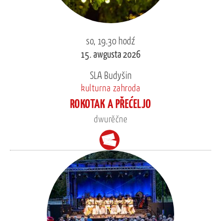
so, 19.30 hodź
15. awgusta 2026
SLA Budyšin
kulturna zahroda
ROKOTAK A PŘEĆELJO
dwurěčne