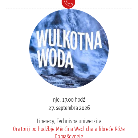
nje, 17.00 hodź
27. septembra 2026
Liberecy, Techniska uniwerzita
Oratorij po hudźbje Měrćina Weclicha a libreće Róže
Domašcyneje