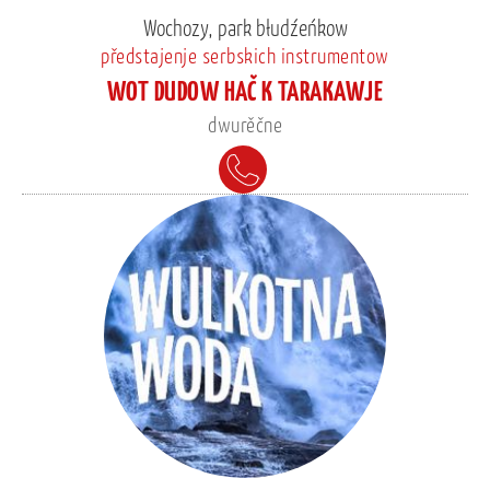
Wochozy, park błudźeńkow
předstajenje serbskich instrumentow
WOT DUDOW HAČ K TARAKAWJE
dwurěčne