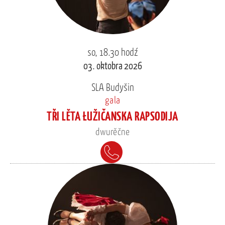
so, 18.30 hodź
03. oktobra 2026
SLA Budyšin
gala
TŘI LĚTA ŁUŽIČANSKA RAPSODIJA
dwurěčne