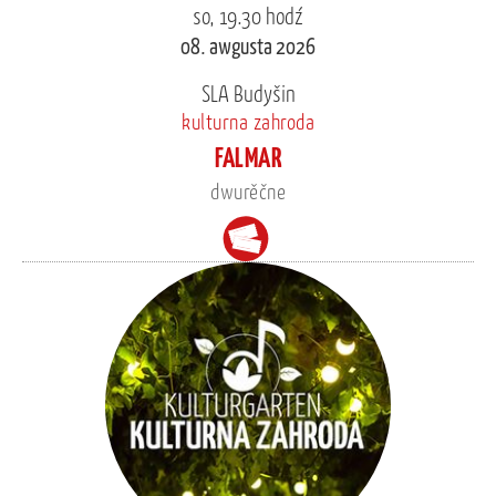
so, 19.30 hodź
08. awgusta 2026
SLA Budyšin
kulturna zahroda
FALMAR
dwurěčne