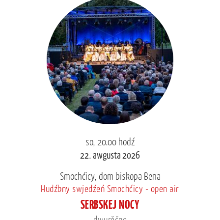
so, 20.00 hodź
22. awgusta 2026
Smochćicy, dom biskopa Bena
Hudźbny swjedźeń Smochćicy - open air
SERBSKEJ NOCY