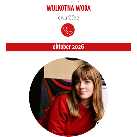
WULKOTNA WODA
dwurěčne
oktober 2026