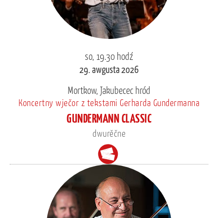
so, 19.30 hodź
29. awgusta 2026
Mortkow, Jakubecec hród
Koncertny wječor z tekstami Gerharda Gundermanna
GUNDERMANN CLASSIC
dwurěčne