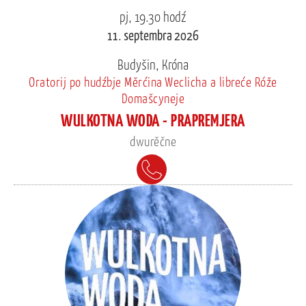
pj, 19.30 hodź
11. septembra 2026
Budyšin, Króna
Oratorij po hudźbje Měrćina Weclicha a libreće Róže
Domašcyneje
WULKOTNA WODA - PRAPREMJERA
dwurěčne