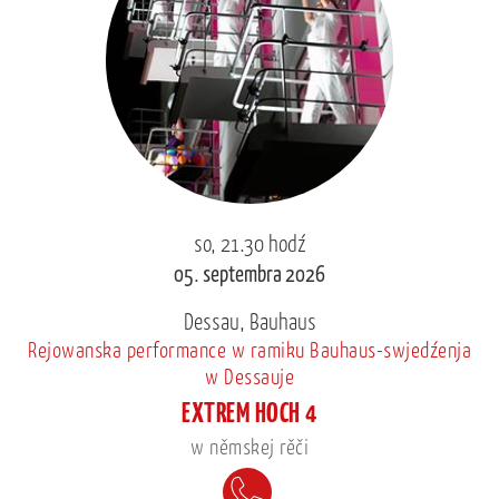
so, 21.30 hodź
05. septembra 2026
Dessau, Bauhaus
Rejowanska performance w ramiku Bauhaus-swjedźenja
w Dessauje
EXTREM HOCH 4
w němskej rěči