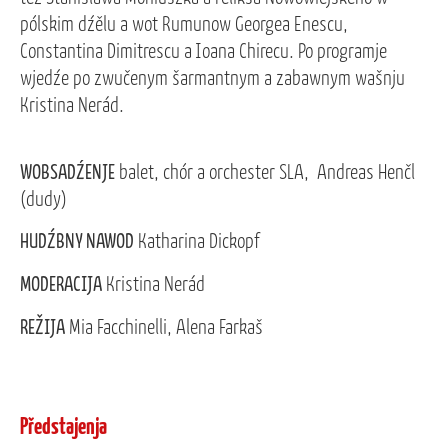
pólskim dźělu a wot Rumunow Georgea Enescu,
Constantina Dimitrescu a Ioana Chirecu. Po programje
wjedźe po zwučenym šarmantnym a zabawnym wašnju
Kristina Nerád.
WOBSADŹENJE
balet, chór a orchester SLA, Andreas Henčl
(dudy)
HUDŹBNY NAWOD
Katharina Dickopf
MODERACIJA
Kristina Nerád
REŽIJA
Mia Facchinelli, Alena Farkaš
Předstajenja