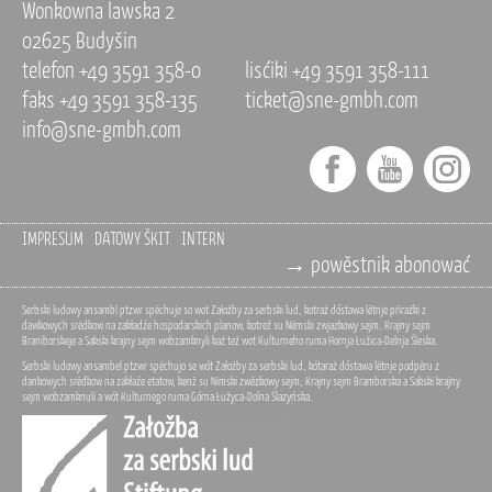
Wonkowna lawska 2
02625 Budyšin
telefon +49 3591 358-0
lisćiki +49 3591 358-111
faks +49 3591 358-135
ticket@sne-gmbh.com
info@sne-gmbh.com
IMPRESUM
DATOWY ŠKIT
INTERN
→ powěstnik abonować
Serbski ludowy ansambl ptzwr spěchuje so wot Załožby za serbski lud, kotraž dóstawa lětnje přiražki z
dawkowych srědkow na zakładźe hospodarskich planow, kotrež su Němski zwjazkowy sejm, Krajny sejm
Braniborskeje a Sakski krajny sejm wobzamknyli kaž tež wot Kulturneho ruma Hornja Łužica-Delnja Šleska.
Serbski ludowy ansambel ptzwr spěchujo se wót Załožby za serbski lud, kótaraž dóstawa lětnje podpěru z
dankowych srědkow na zakłaźe etatow, kenž su Nimski zwězkowy sejm, Krajny sejm Bramborska a Sakski krajny
sejm wobzamknuli a wót Kulturnego ruma Górna Łužyca-Dolna Šlazyńska.