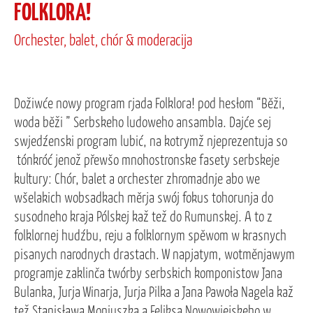
FOLKLORA!
Orchester, balet, chór & moderacija
Dožiwće nowy program rjada Folklora! pod hesłom “Běži,
woda běži ” Serbskeho ludoweho ansambla. Dajće sej
swjedźenski program lubić, na kotrymž njeprezentuja so
tónkróć jenož přewšo mnohostronske fasety serbskeje
kultury: Chór, balet a orchester zhromadnje abo we
wšelakich wobsadkach měrja swój fokus tohorunja do
susodneho kraja Pólskej kaž tež do Rumunskej. A to z
folklornej hudźbu, reju a folklornym spěwom w krasnych
pisanych narodnych drastach. W napjatym, wotměnjawym
programje zaklinča twórby serbskich komponistow Jana
Bulanka, Jurja Winarja, Jurja Pilka a Jana Pawoła Nagela kaž
tež Stanisława Moniuszka a Feliksa Nowowiejskeho w