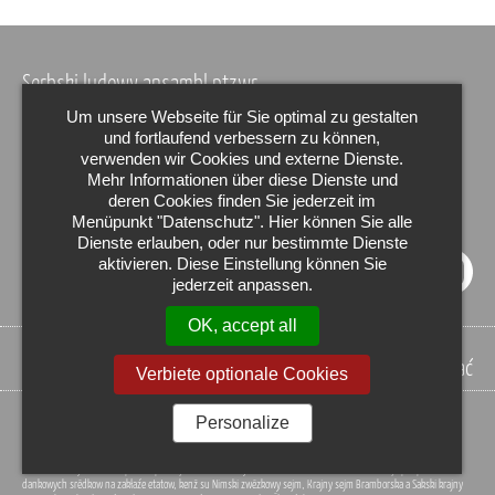
Serbski ludowy ansambl ptzwr
Wonkowna lawska 2
Um unsere Webseite für Sie optimal zu gestalten
und fortlaufend verbessern zu können,
02625 Budyšin
verwenden wir Cookies und externe Dienste.
telefon +49 3591 358-0
lisćiki +49 3591 358-111
Mehr Informationen über diese Dienste und
deren Cookies finden Sie jederzeit im
faks +49 3591 358-135
ticket@sne-gmbh.com
Menüpunkt "Datenschutz". Hier können Sie alle
info@sne-gmbh.com
Dienste erlauben, oder nur bestimmte Dienste
aktivieren. Diese Einstellung können Sie
jederzeit anpassen.
OK, accept all
IMPRESUM
DATOWY ŠKIT
INTERN
→ powěstnik abonować
Verbiete optionale Cookies
Serbski ludowy ansambl ptzwr spěchuje so wot Załožby za serbski lud, kotraž dóstawa lětnje přiražki z
Personalize
dawkowych srědkow na zakładźe hospodarskich planow, kotrež su Němski zwjazkowy sejm, Krajny sejm
Braniborskeje a Sakski krajny sejm wobzamknyli kaž tež wot Kulturneho ruma Hornja Łužica-Delnja Šleska.
Serbski ludowy ansambel ptzwr spěchujo se wót Załožby za serbski lud, kótaraž dóstawa lětnje podpěru z
dankowych srědkow na zakłaźe etatow, kenž su Nimski zwězkowy sejm, Krajny sejm Bramborska a Sakski krajny