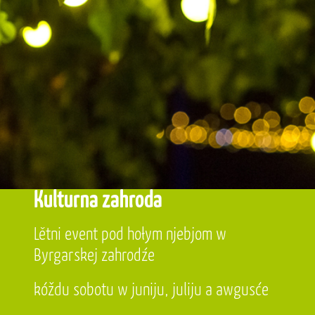
Kulturna zahroda
Lětni event pod hołym njebjom w
Byrgarskej zahrodźe
kóždu sobotu w juniju, juliju a awgusće