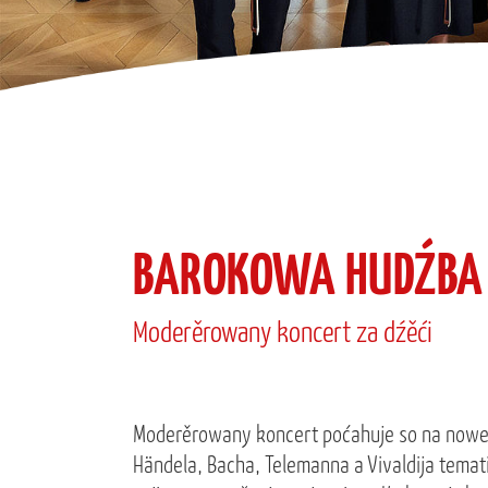
BAROKOWA HUDŹBA
Moderěrowany koncert za dźěći
Moderěrowany koncert poćahuje so na nowe
Händela, Bacha, Telemanna a Vivaldija temat