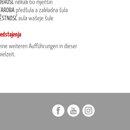
OŁHOSĆ
někak 60 mjeńšin
TAROBA
předšula a zakładna šula
ĚSTNOSĆ
aula wašeje šule
ředstajenja
eine weiteren Aufführungen in dieser
ielzeit.