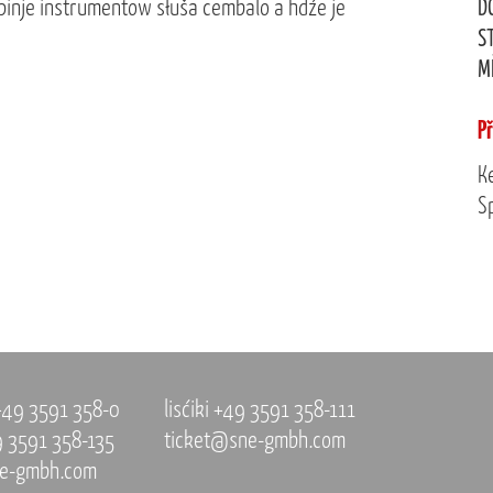
pinje instrumentow słuša cembalo a hdźe je
D
S
M
P
K
Sp
 +49 3591 358-0
lisćiki +49 3591 358-111
9 3591 358-135
ticket@sne-gmbh.com
e-gmbh.com