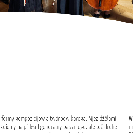
 formy kompozicijow a twórbow baroka. Mjez dźěłami
W
izujemy na přikład generalny bas a fugu, ale tež druhe
m