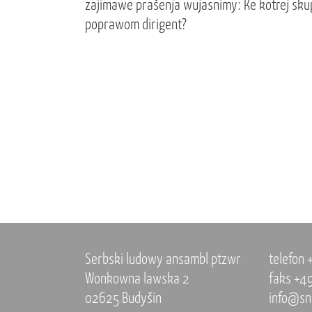
zajimawe prašenja wujasnimy: Ke kotrej sku
poprawom dirigent?
Serbski ludowy ansambl ptzwr
telefon
Wonkowna lawska 2
faks +4
02625 Budyšin
info@sn