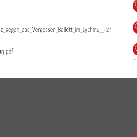
z_gegen_das_Vergessen_Ballett_im_Eychmu__ller-
19.pdf