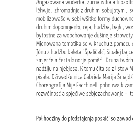
Angažowana wučerka, žurnalistka a filozof
lěhwje, zhromadnje z druhimi sobujatymi, 
mobilizowaše w sebi wšitke formy duchowne
druhim dopomnjenki, reja, hudźba, bajki, 
bytostne za wobchowanje dušineje strowoty 
Mjenowana tematika so w kruchu z pomocu d
Jónu z hudźbu baleta "Špaliček", šibałej baj
smjerće a čerta k norje poměć. Druha twórba
nadźiju na njebjesa. K tomu čita so z listow 
pisała. Dźiwadźelnica Gabriela Marija Šmajdź
Choreografija Mije Facchinelli pohnuwa k za
rozwólnosć a spjećiwe sebjezachowanje – te
Poł hodźiny do předstajenja poskići so zawod 