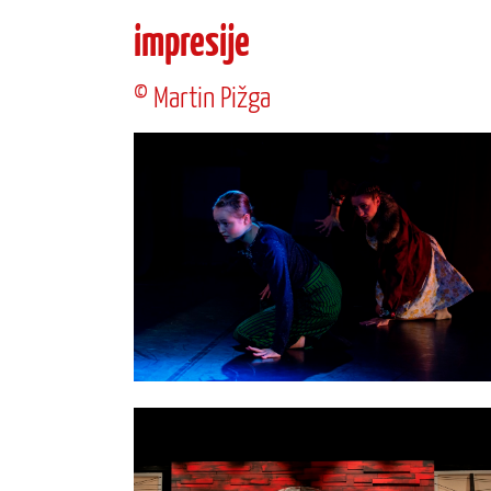
impresije
© Martin Pižga