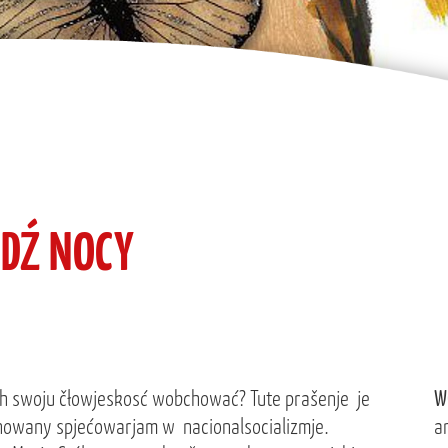
DŹ NOCY
h swoju čłowjeskosć wobchować? Tute prašenje je
W
nowany spjećowarjam w nacionalsocializmje.
a