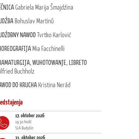
ĚČNICA
Gabriela Marija Šmajdźina
UDŹBA
Bohuslav Martinů
UDŹDBNY NAWOD
Tvrtko Karlović
HOREOGRAFIJA
Mia Facchinelli
RAMATURGIJA, WUHOTOWANJE, LIBRETO
ilfried Buchholz
AWOD DO KRUCHA
Kristina Nerád
ředstajenja
17. oktober 2026
19.30 hodź
SLA Budyšin
31. oktober 2026