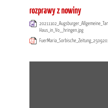
rozprawy z nowiny
20211102_Augsburger_Allgemeine_Tan
Haus_in_Vo__hringen.jpg
FuerMaria_Sorbische_Zeitung_250920