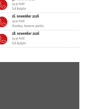
19.30 hodź
SLA Budyšin
16. nowember 2026
19.00 hodź
Chośebuz, komorne jawišćo
28. nowember 2026
19.30 hodź
SLA Budyšin