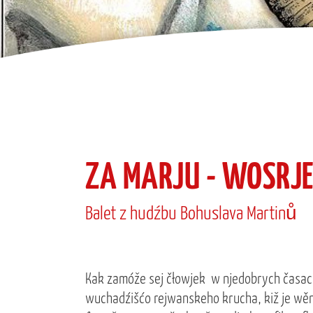
ZA MARJU - WOSRJE
Balet z hudźbu Bohuslava Martinů
Kak zamóže sej čłowjek w njedobrych časac
wuchadźišćo rejwanskeho krucha, kiž je wě