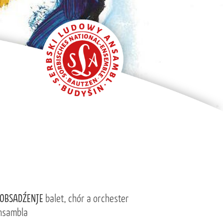
OBSADŹENJE
balet, chór a orchester
nsambla