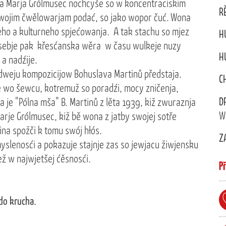
ka Marja Grólmusec nochcyše so w koncentraciskim
R
swojim čwělowarjam podać, so jako wopor čuć. Wona
ho a kulturneho spjećowanja. A tak stachu so mjez
H
wosebje pak křesćanska wěra w času wulkeje nuzy
H
a nadźije.
weju kompozicijow Bohuslava Martinů předstaja.
C
ce wo šewcu, kotremuž so poradźi, mocy zničenja,
D
 je "Pólna mša" B. Martinů z lěta 1939, kiž zwuraznja
W
Marje Grólmusec, kiž bě wona z jatby swojej sotře
ina spožči k tomu swój hłós.
Z
myslenosći a pokazuje stajnje zas so jewjacu žiwjensku
ž w najwjetšej ćěsnosći.
P
do krucha.