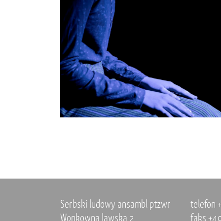
Serbski ludowy ansambl ptzwr
telefon
Wonkowna lawska 2
faks +4