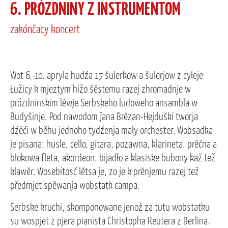
6. PRÓZDNINY Z INSTRUMENTOM
zakónčacy koncert
Wot 6.-10. apryla hudźa 17 šulerkow a šulerjow z cyłeje
Łužicy k mjeztym hižo šěstemu razej zhromadnje w
prózdninskim lěwje Serbskeho ludoweho ansambla w
Budyšinje. Pod nawodom Jana Brězan-Hejduški tworja
dźěći w běhu jednoho tydźenja mały orchester. Wobsadka
je pisana: husle, cello, gitara, pozawna, klarineta, prěčna a
blokowa fleta, akordeon, bijadło a klasiske bubony kaž tež
klawěr. Wosebitosć lětsa je, zo je k prěnjemu razej tež
předmjet spěwanja wobstatk campa.
Serbske kruchi, skomponowane jenož za tutu wobstatku
su wospjet z pjera pianista Christopha Reutera z Berlina.