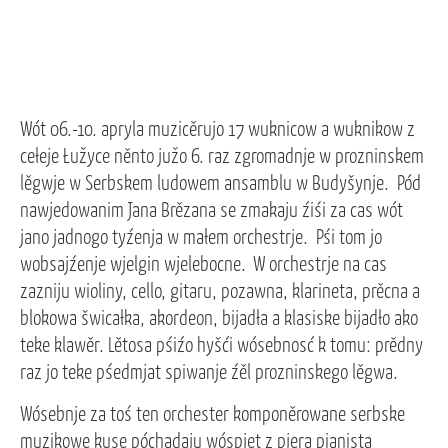
Wót 06.-10. apryla muzicěrujo 17 wuknicow a wuknikow z
cełeje Łužyce něnto južo 6. raz zgromadnje w prozninskem
lěgwje w Serbskem ludowem ansamblu w Budyšynje. Pód
nawjedowanim Jana Brězana se zmakaju źiśi za cas wót
jano jadnogo tyźenja w małem orchestrje. Pśi tom jo
wobsajźenje wjelgin wjelebocne. W orchestrje na cas
zazniju wioliny, cello, gitaru, pozawna, klarineta, prěcna a
blokowa šwicałka, akordeon, bijadła a klasiske bijadło ako
teke klawěr. Lětosa pśiźo hyšći wósebnosć k tomu: prědny
raz jo teke pśedmjat spiwanje źěl prozninskego lěgwa.
Wósebnje za toś ten orchester komponěrowane serbske
muzikowe kuse póchadaju wóspjet z pjera pianista