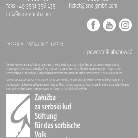
faks +49 3591 358-135
ticket@sne-gmbh.com
info@sne-gmbh.com
IMPRESUM
DATOWY ŠKIT
INTERN
→ powěstnik abonować
Serbski ludowy ansambl ptzwr spěchuje so wot Załožby za serbski lud, kotraž dóstawa lětnje přiražki z
dawkowych srědkow na zakładźe hospodarskich planow, kotrež su Němski zwjazkowy sejm, Krajny sejm
Braniborskeje a Sakski krajny sejm wobzamknyli kaž tež wot Kulturneho ruma Hornja Łužica-Delnja Šleska.
Serbski ludowy ansambel ptzwr spěchujo se wót Załožby za serbski lud, kótaraž dóstawa lětnje podpěru z
dankowych srědkow na zakłaźe etatow, kenž su Nimski zwězkowy sejm, Krajny sejm Bramborska a Sakski krajny
sejm wobzamknuli a wót Kulturnego ruma Górna Łužyca-Dolna Šlazyńska.