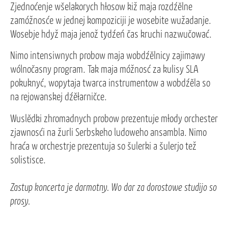
Zjednoćenje wšelakorych hłosow kiž maja rozdźělne
zamóžnosće w jednej kompoziciji je wosebite wužadanje.
Wosebje hdyž maja jenož tydźeń čas kruchi nazwučować.
Nimo intensiwnych probow maja wobdźělnicy zajimawy
wólnočasny program. Tak maja móžnosć za kulisy SLA
pokuknyć, wopytaja twarca instrumentow a wobdźěla so
na rejowanskej dźěłarničce.
Wuslědki zhromadnych probow prezentuje młody orchester
zjawnosći na žurli Serbskeho ludoweho ansambla. Nimo
hraća w orchestrje prezentuja so šulerki a šulerjo tež
solistisce.
Zastup koncerta je darmotny. Wo dar za dorostowe studijo so
prosy.