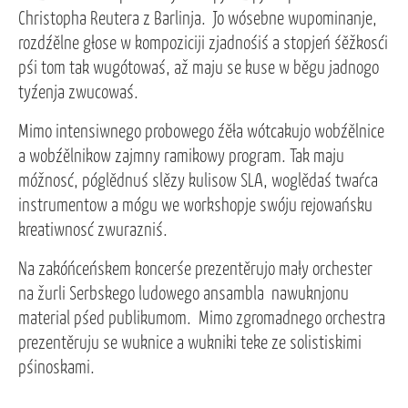
Christopha Reutera z Barlinja. Jo wósebne wupominanje,
rozdźělne głose w kompoziciji zjadnośiś a stopjeń śěžkosći
pśi tom tak wugótowaś, až maju se kuse w běgu jadnogo
tyźenja zwucowaś.
Mimo intensiwnego probowego źěła wótcakujo wobźělnice
a wobźělnikow zajmny ramikowy program. Tak maju
móžnosć, póglědnuś slězy kulisow SLA, woglědaś twaŕca
instrumentow a mógu we workshopje swóju rejowańsku
kreatiwnosć zwurazniś.
Na zakóńceńskem koncerśe prezentěrujo mały orchester
na žurli Serbskego ludowego ansambla nawuknjonu
material pśed publikumom. Mimo zgromadnego orchestra
prezentěruju se wuknice a wukniki teke ze solistiskimi
pśinoskami.