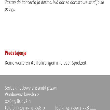
Zastup do koncerta jo dermo. Wó dar za dorostowe studijo se
pšosy.
Předstajenja
Keine weiteren Aufführungen in dieser Spielzeit.
Serbski ludowy ansambl ptzwr
Wonkowna lawska 2
02625 Budyšin
telefon +49 3591 358-0
lisćiki +49 3591 358-111