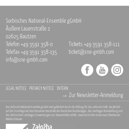
Sorbisches National-Ensemble gGmbH
Äußere Lauenstraße 2
02625 Bautzen
Telefon +49 3591 358-0
Tickets +49 3591 358-111
Telefax +49 3591 358-135
ticket@sne-gmbh.com
info@sne-gmbh.com
LEGAL NOTICE
PRIVACY NOTICE
INTERN
→ Zur Newsletter-Anmeldung
Das Sorbische National-Ensemble gGmbH wird gefördert durch die Stiftung für das sorbische Volk, die jährlich
auf der Grundlage der beschlossenen Haushalte des Deutschen Bundestages, des Landtages Brandenburg und
des Sächsischen Landtages Zuwendungen aus Steuermitteln erhält, sowie durch den Kulturraum Oberlausitz-
Niederschlesien.