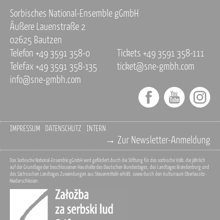
Sorbisches National-Ensemble gGmbH
Äußere Lauenstraße 2
02625 Bautzen
Telefon +49 3591 358-0
Tickets +49 3591 358-111
Telefax +49 3591 358-135
ticket@sne-gmbh.com
info@sne-gmbh.com
IMPRESSUM
DATENSCHUTZ
INTERN
→ Zur Newsletter-Anmeldung
Das Sorbische National-Ensemble gGmbH wird gefördert durch die Stiftung für das sorbische Volk, die jährlich
auf der Grundlage der beschlossenen Haushalte des Deutschen Bundestages, des Landtages Brandenburg und
des Sächsischen Landtages Zuwendungen aus Steuermitteln erhält, sowie durch den Kulturraum Oberlausitz-
Niederschlesien.