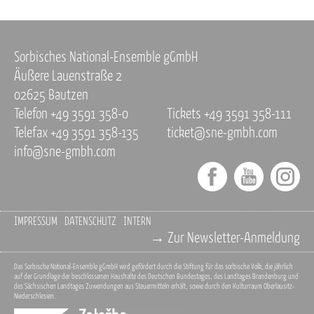
PRESSEINFORMATIONEN
Sorbisches National-Ensemble gGmbH
Äußere Lauenstraße 2
02625 Bautzen
Telefon +49 3591 358-0
Tickets +49 3591 358-111
Telefax +49 3591 358-135
ticket@sne-gmbh.com
info@sne-gmbh.com
IMPRESSUM
DATENSCHUTZ
INTERN
→ Zur Newsletter-Anmeldung
Das Sorbische National-Ensemble gGmbH wird gefördert durch die Stiftung für das sorbische Volk, die jährlich
auf der Grundlage der beschlossenen Haushalte des Deutschen Bundestages, des Landtages Brandenburg und
des Sächsischen Landtages Zuwendungen aus Steuermitteln erhält, sowie durch den Kulturraum Oberlausitz-
Niederschlesien.