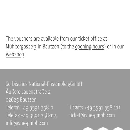
The vouchers are available from our ticket office at
Mühltorgasse 3 in Bautzen (to the
opening hours
) or in our
webshop
.
Sorbisches National-Ensemble gGmbH
Äußere Lauenstraße 2
02625 Bautzen
Telefon +49 3591 358-0
Tickets +49 3591 358-111
Telefax +49 3591 358-135
ticket@sne-gmbh.com
info@sne-gmbh.com