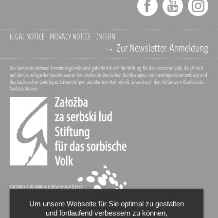
LEGAL NOTICE
PRIVACY NOTICE
INTERN
→ Zur Newsletter-Anmeldung
Das Sorbische National-Ensemble gGmbH wird gefördert durch die Stiftung für das sorbische Volk, die jährlich
auf der Grundlage der beschlossenen Haushalte des Deutschen Bundestages, des Landtages Brandenburg und
des Sächsischen Landtages Zuwendungen aus Steuermitteln erhält, sowie durch den Kulturraum Oberlausitz-
Niederschlesien.
Um unsere Webseite für Sie optimal zu gestalten
und fortlaufend verbessern zu können,