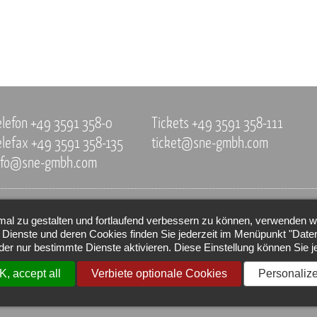
elefon +49 3591 358-0
Tickets +49 3591 358-111
elefax +49 3591 358-135
ticket@sne-gmbh.com
nfo@sne-gmbh.com
mal zu gestalten und fortlaufend verbessern zu können, verwenden w
che
 Dienste und deren Cookies finden Sie jederzeit im Menüpunkt "Daten
der nur bestimmte Dienste aktivieren. Diese Einstellung können Sie j
en
K, accept all
Verbiete optionale Cookies
Personaliz