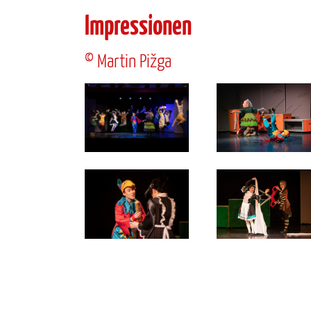
Impressionen
© Martin Pižga