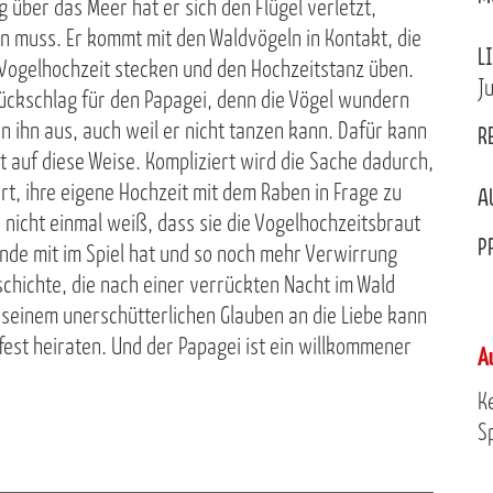
g über das Meer hat er sich den Flügel verletzt,
en muss. Er kommt mit den Waldvögeln in Kontakt, die
L
 Vogelhochzeit stecken und den Hochzeitstanz üben.
J
Rückschlag für den Papagei, denn die Vögel wundern
n ihn aus, auch weil er nicht tanzen kann. Dafür kann
R
auf diese Weise. Kompliziert wird die Sache dadurch,
rt, ihre eigene Hochzeit mit dem Raben in Frage zu
A
 nicht einmal weiß, dass sie die Vogelhochzeitsbraut
P
Hände mit im Spiel hat und so noch mehr Verwirrung
eschichte, die nach einer verrückten Nacht im Wald
n seinem unerschütterlichen Glauben an die Liebe kann
fest heiraten. Und der Papagei ist ein willkommener
A
K
Sp